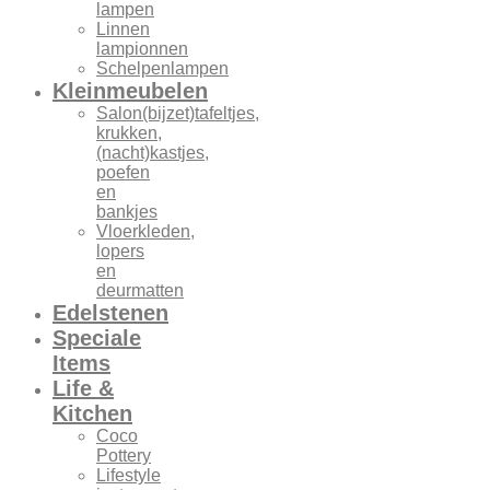
lampen
Linnen
lampionnen
Schelpenlampen
Kleinmeubelen
Salon(bijzet)tafeltjes,
krukken,
(nacht)kastjes,
poefen
en
bankjes
Vloerkleden,
lopers
en
deurmatten
Edelstenen
Speciale
Items
Life &
Kitchen
Coco
Pottery
Lifestyle