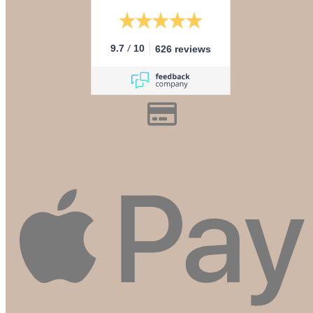
/
9.7
10
626 reviews