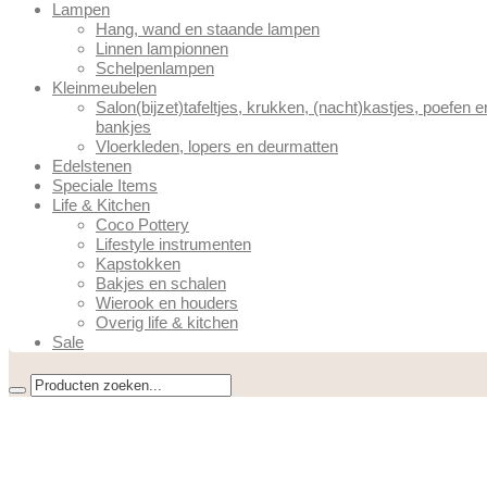
Lampen
Hang, wand en staande lampen
Linnen lampionnen
Schelpenlampen
Kleinmeubelen
Salon(bijzet)tafeltjes, krukken, (nacht)kastjes, poefen e
bankjes
Vloerkleden, lopers en deurmatten
Edelstenen
Speciale Items
Life & Kitchen
Coco Pottery
Lifestyle instrumenten
Kapstokken
Bakjes en schalen
Wierook en houders
Overig life & kitchen
Sale