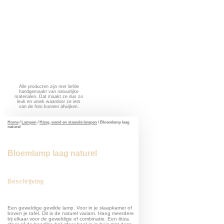
Alle producten zijn met liefde
handgemaakt van natuurlijke
materialen. Dat maakt ze dus zo
leuk en uniek waardoor ze iets
van de foto kunnen afwijken.
Home
/
Lampen
/
Hang, wand en staande lampen
/ Bloemlamp laag
naturel
Bloemlamp laag naturel
Beschrijving
Een geweldige gewilde lamp. Voor in je slaapkamer of
boven je tafel. Dit is de naturel variant. Hang meerdere
bij elkaar voor de geweldige of combinatie. Een ibiza