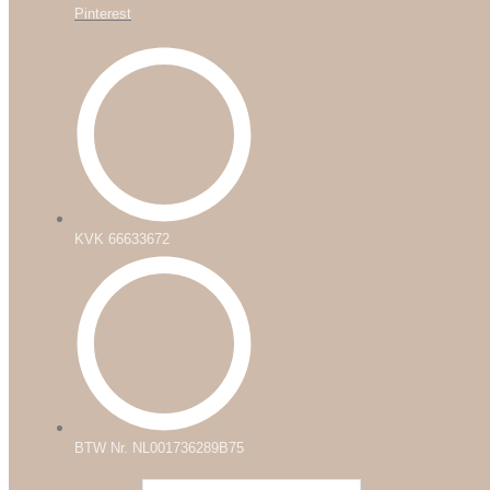
Pinterest
KVK 66633672
BTW Nr. NL001736289B75