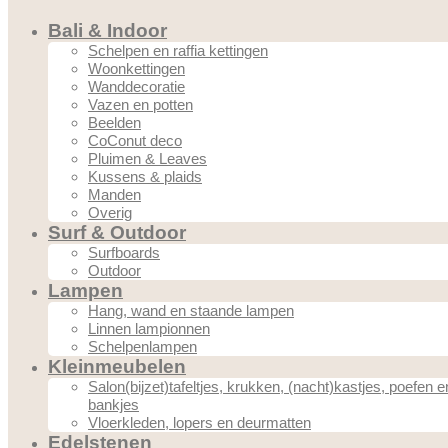
Bali & Indoor
Schelpen en raffia kettingen
Woonkettingen
Wanddecoratie
Vazen en potten
Beelden
CoConut deco
Pluimen & Leaves
Kussens & plaids
Manden
Overig
Surf & Outdoor
Surfboards
Outdoor
Lampen
Hang, wand en staande lampen
Linnen lampionnen
Schelpenlampen
Kleinmeubelen
Salon(bijzet)tafeltjes, krukken, (nacht)kastjes, poefen e
bankjes
Vloerkleden, lopers en deurmatten
Edelstenen