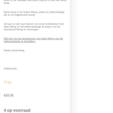
sfeer of de heerlijke bali sfeer haal je in huis met deze
lamp.
Deze lamp is incl zwart fitting, kabel en plafondkapje
die er los bijgeleverd wordt.
Je kan er ook voor kiezen om onze textielsnoer met
witte fitting en wit plafondplaatje te kopen om de
standaard fitting te vervangen
Klik hier om het textielsnoer met witte fitting met wit
plafondplaatje te bestellen.
Gratis verzending.
Artikelcode:
Prijs
€
69.95
4 op voorraad