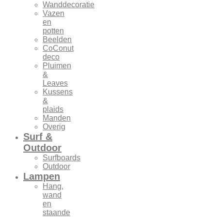
Wanddecoratie
Vazen
en
potten
Beelden
CoConut
deco
Pluimen
&
Leaves
Kussens
&
plaids
Manden
Overig
Surf &
Outdoor
Surfboards
Outdoor
Lampen
Hang,
wand
en
staande