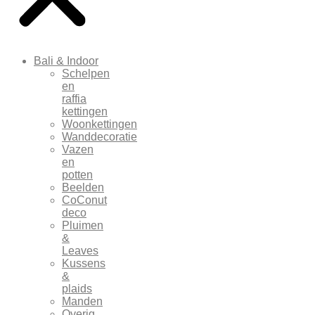
Bali & Indoor
Schelpen
en
raffia
kettingen
Woonkettingen
Wanddecoratie
Vazen
en
potten
Beelden
CoConut
deco
Pluimen
&
Leaves
Kussens
&
plaids
Manden
Overig