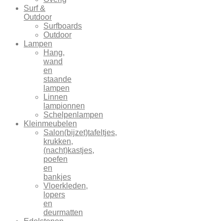
Surf &
Outdoor
Surfboards
Outdoor
Lampen
Hang,
wand
en
staande
lampen
Linnen
lampionnen
Schelpenlampen
Kleinmeubelen
Salon(bijzet)tafeltjes,
krukken,
(nacht)kastjes,
poefen
en
bankjes
Vloerkleden,
lopers
en
deurmatten